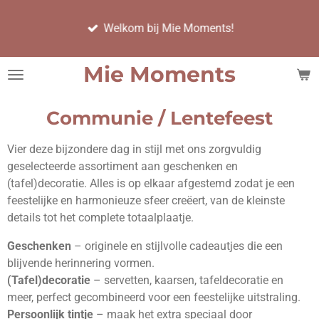
Ga
Welkom bij Mie Moments!
direct
naar
de
Mie Moments
hoofdinhoud
Communie / Lentefeest
Vier deze bijzondere dag in stijl met ons zorgvuldig
geselecteerde assortiment aan geschenken en
(tafel)decoratie. Alles is op elkaar afgestemd zodat je een
feestelijke en harmonieuze sfeer creëert, van de kleinste
details tot het complete totaalplaatje.
Geschenken
– originele en stijlvolle cadeautjes die een
blijvende herinnering vormen.
(Tafel)decoratie
– servetten, kaarsen, tafeldecoratie en
meer, perfect gecombineerd voor een feestelijke uitstraling.
Persoonlijk tintje
– maak het extra speciaal door