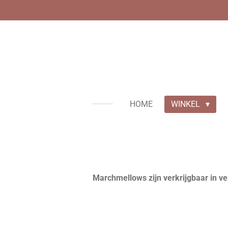
Ga
direct
naar
de
hoofdinhoud
HOME
WINKEL
Marchmellows zijn verkrijgbaar in 