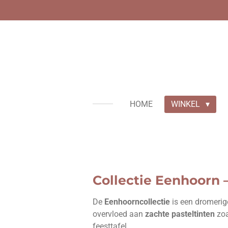
Ga
direct
naar
de
hoofdinhoud
HOME
WINKEL
Collectie
Eenhoorn
–
De
Eenhoorncollectie
is een dromerig
overvloed aan
zachte pasteltinten
zoa
feesttafel.