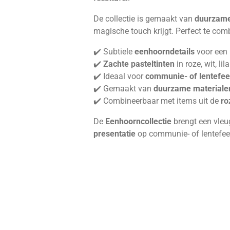
De collectie is gemaakt van
duurzame
magische touch krijgt. Perfect te co
✔️ Subtiele
eenhoorndetails
voor een 
✔️
Zachte pasteltinten
in roze, wit, li
✔️ Ideaal voor
communie- of lentefee
✔️ Gemaakt van
duurzame materiale
✔️ Combineerbaar met items uit de
ro
De
Eenhoorncollectie
brengt een vleug
presentatie
op communie- of lentefee