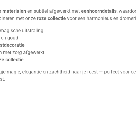
 materialen
en subtiel afgewerkt met
eenhoorndetails
, waardoo
mbineren met onze
roze collectie
voor een harmonieus en dromeri
magische uitstraling
la en goud
stdecoratie
n
met zorg afgewerkt
ze collectie
je magie, elegantie en zachtheid naar je feest — perfect voor e
st.