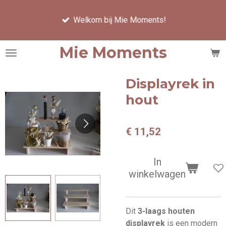
Ga
Welkom bij Mie Moments!
direct
naar
de
Mie Moments
hoofdinhoud
Displayrek in
hout
€ 11,52
In
winkelwagen
Dit
3-laags houten
displayrek
is een modern