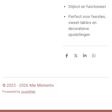
Stijlvol en functioneel
Perfect voor feesten,
sweet tables en
decoratieve
opstellingen
D
D
S
D
e
e
h
e
l
e
a
l
e
l
r
e
n
e
n
© 2025 - 2026 Mie Moments
Powered by
JouwWeb