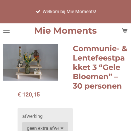
Ga
Welkom bij Mie Moments!
direct
naar
de
Mie Moments
hoofdinhoud
Communie- &
Lentefeestpa
kket 3 “Gele
Bloemen” –
30 personen
€ 120,15
afwerking