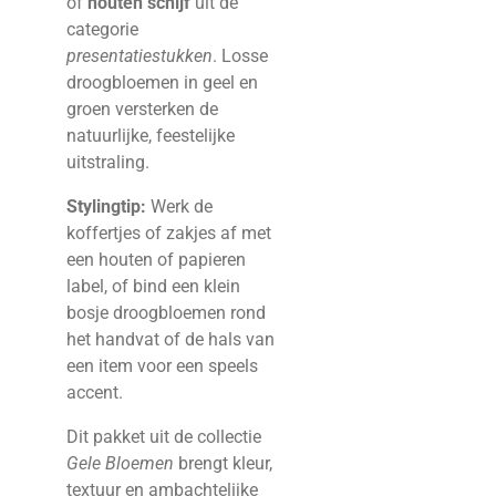
of
houten schijf
uit de
categorie
presentatiestukken
. Losse
droogbloemen in geel en
groen versterken de
natuurlijke, feestelijke
uitstraling.
Stylingtip:
Werk de
koffertjes of zakjes af met
een houten of papieren
label, of bind een klein
bosje droogbloemen rond
het handvat of de hals van
een item voor een speels
accent.
Dit pakket uit de collectie
Gele Bloemen
brengt kleur,
textuur en ambachtelijke