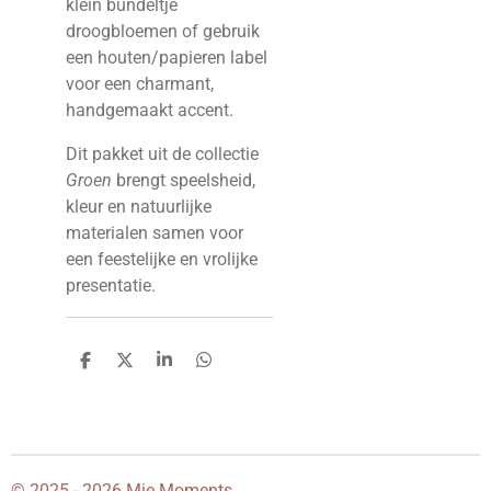
klein bundeltje
droogbloemen of gebruik
een houten/papieren label
voor een charmant,
handgemaakt accent.
Dit pakket uit de collectie
Groen
brengt speelsheid,
kleur en natuurlijke
materialen samen voor
een feestelijke en vrolijke
presentatie.
D
D
S
D
e
e
h
e
l
e
a
l
e
l
r
e
n
e
n
© 2025 - 2026 Mie Moments