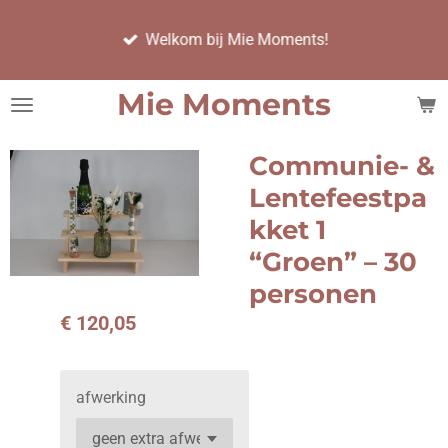
Ga
Welkom bij Mie Moments!
direct
naar
de
Mie Moments
hoofdinhoud
Communie- &
Lentefeestpa
kket 1
“Groen” – 30
personen
€ 120,05
afwerking