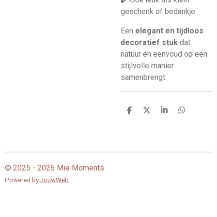
geschenk of bedankje
Een
elegant en tijdloos
decoratief stuk
dat
natuur en eenvoud op een
stijlvolle manier
samenbrengt.
D
D
S
D
e
e
h
e
l
e
a
l
e
l
r
e
n
e
n
© 2025 - 2026 Mie Moments
Powered by
JouwWeb