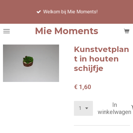
Ga
Welkom bij Mie Moments!
direct
naar
de
Mie Moments
hoofdinhoud
Kunstvetplan
t in houten
schijfje
€ 1,60
In
winkelwagen