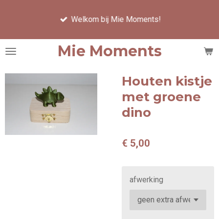
Ga
Welkom bij Mie Moments!
direct
naar
de
Mie Moments
hoofdinhoud
Houten kistje
met groene
dino
€ 5,00
afwerking