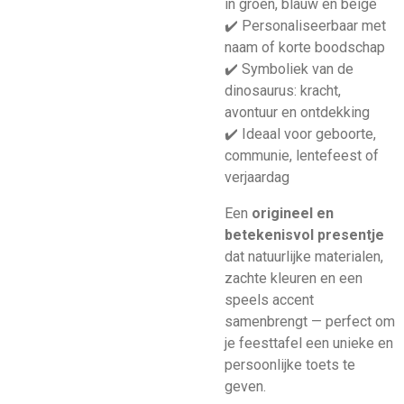
in groen, blauw en beige
✔️ Personaliseerbaar met
naam of korte boodschap
✔️ Symboliek van de
dinosaurus: kracht,
avontuur en ontdekking
✔️ Ideaal voor geboorte,
communie, lentefeest of
verjaardag
Een
origineel en
betekenisvol presentje
dat natuurlijke materialen,
zachte kleuren en een
speels accent
samenbrengt — perfect om
je feesttafel een unieke en
persoonlijke toets te
geven.