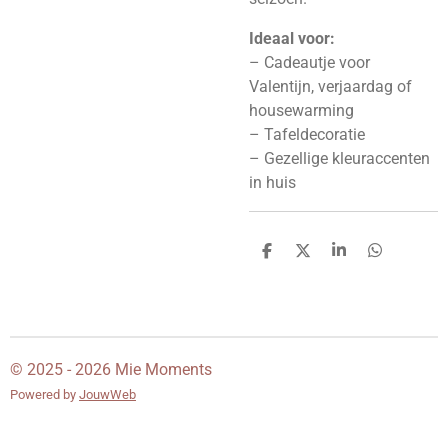
Ideaal voor:
– Cadeautje voor
Valentijn, verjaardag of
housewarming
– Tafeldecoratie
– Gezellige kleuraccenten
in huis
D
D
S
D
e
e
h
e
l
e
a
l
e
l
r
e
n
e
n
© 2025 - 2026 Mie Moments
Powered by
JouwWeb