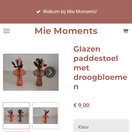
Ga
Welkom bij Mie Moments!
direct
naar
de
Mie Moments
hoofdinhoud
Glazen
paddestoel
met
droogbloeme
n
€ 9,00
Kleur