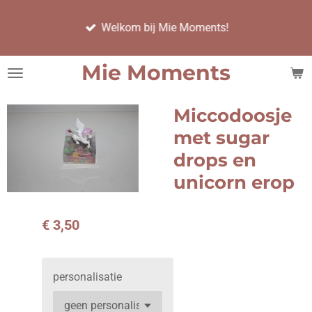
Ga
Welkom bij Mie Moments!
direct
naar
de
Mie Moments
hoofdinhoud
Miccodoosje
met sugar
drops en
unicorn erop
€ 3,50
personalisatie