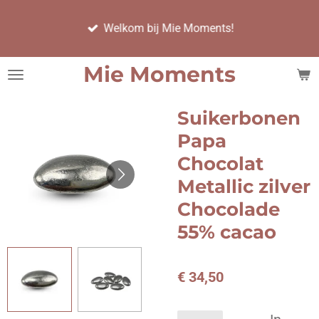
Ga
Welkom bij Mie Moments!
direct
naar
de
Mie Moments
hoofdinhoud
Suikerbonen
Papa
Chocolat
Metallic zilver
Chocolade
55% cacao
€ 34,50