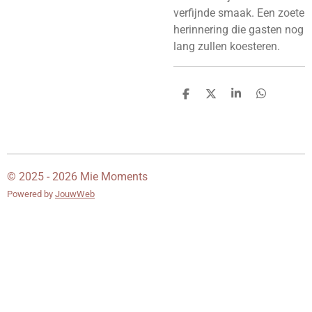
verfijnde smaak. Een zoete
herinnering die gasten nog
lang zullen koesteren.
D
D
S
D
e
e
h
e
l
e
a
l
e
l
r
e
n
e
n
© 2025 - 2026 Mie Moments
Powered by
JouwWeb