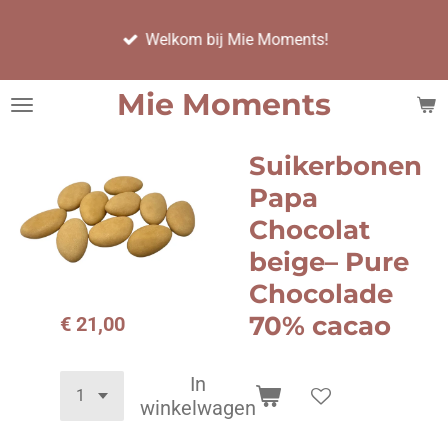
Ga
Welkom bij Mie Moments!
direct
naar
de
Mie Moments
hoofdinhoud
Suikerbonen
Papa
Chocolat
beige– Pure
Chocolade
70% cacao
€ 21,00
In
winkelwagen